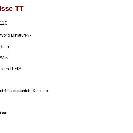
isse TT
:120
World Miniaturen -
~ 4mm
 Wahl:
rbis mit LED*
nd 4 unbeleuchtete Kürbisse
bisse