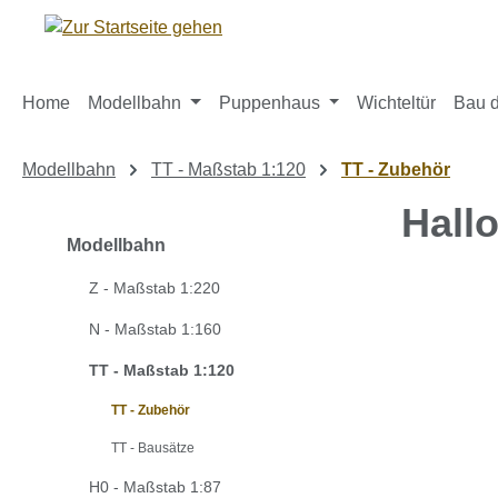
m Hauptinhalt springen
Zur Suche springen
Zur Hauptnavigation springen
Home
Modellbahn
Puppenhaus
Wichteltür
Bau d
Modellbahn
TT - Maßstab 1:120
TT - Zubehör
Hall
Modellbahn
Z - Maßstab 1:220
Bildergaleri
N - Maßstab 1:160
TT - Maßstab 1:120
TT - Zubehör
TT - Bausätze
H0 - Maßstab 1:87