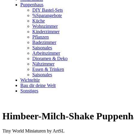
Puppenhaus
DIY Bastel-Sets
%Sparangebote
Küche
Wohnzimmer
Kinderzimmer
Pflanzen
Badezimmer
Saisonales
Arbeitszimmer
Dioramen & Deko
Nähzimmer
Essen & Trinken
Saisonales
Wichteltür
Bau dir deine Welt
Sonstiges
Himbeer-Milch-Shake Puppenh
Tiny World Miniaturen by ArtSL