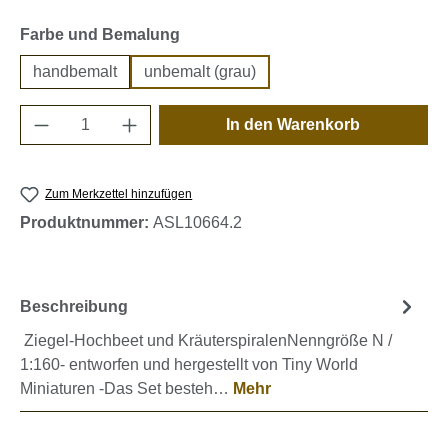
auswählen
Farbe und Bemalung
handbemalt
unbemalt (grau)
Produkt Anzahl: Gib den gewünschten Wert e
In den Warenkorb
Zum Merkzettel hinzufügen
Produktnummer:
ASL10664.2
Beschreibung
Ziegel-Hochbeet und KräuterspiralenNenngröße N /
1:160- entworfen und hergestellt von Tiny World
Miniaturen -Das Set besteh…
Mehr