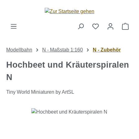
Zum Hauptinhalt springen
Ware
Modellbahn
N - Maßstab 1:160
N - Zubehör
Hochbeet und Kräuterspiralen
N
Tiny World Miniaturen by ArtSL
Bildergalerie überspringen