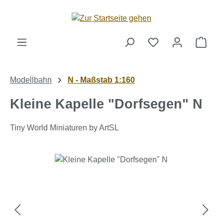
Zum Hauptinhalt springen
Ware
Modellbahn
N - Maßstab 1:160
Kleine Kapelle "Dorfsegen" N
Tiny World Miniaturen by ArtSL
Bildergalerie überspringen