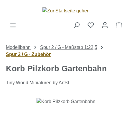
Zum Hauptinhalt springen
Ware
Modellbahn
Spur 2 / G - Maßstab 1:22,5
Spur 2 / G - Zubehör
Korb Pilzkorb Gartenbahn
Tiny World Miniaturen by ArtSL
Bildergalerie überspringen