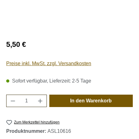
Regulärer Preis:
5,50 €
Preise inkl. MwSt. zzgl. Versandkosten
Sofort verfügbar, Lieferzeit: 2-5 Tage
Produkt Anzahl: Gib den gewünschten Wert e
In den Warenkorb
Zum Merkzettel hinzufügen
Produktnummer:
ASL10616