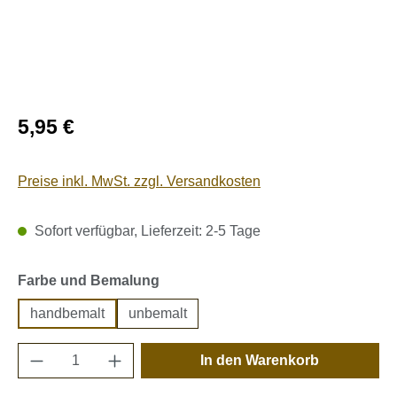
Regulärer Preis:
5,95 €
Preise inkl. MwSt. zzgl. Versandkosten
Sofort verfügbar, Lieferzeit: 2-5 Tage
auswählen
Farbe und Bemalung
handbemalt
unbemalt
Produkt Anzahl: Gib den gewünschten Wert e
In den Warenkorb