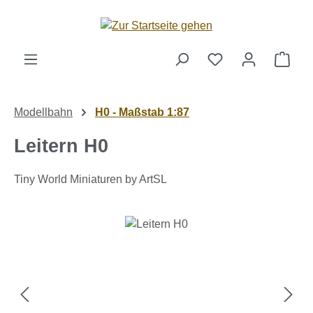
Zum Hauptinhalt springen
Ware
Modellbahn
H0 - Maßstab 1:87
Leitern H0
Tiny World Miniaturen by ArtSL
Bildergalerie überspringen