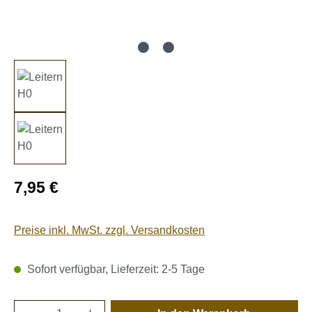
Regulärer Preis:
7,95 €
Preise inkl. MwSt. zzgl. Versandkosten
Sofort verfügbar, Lieferzeit: 2-5 Tage
Produkt Anzahl: Gib den gewünschten Wert e