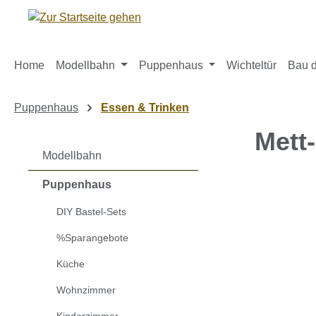
m Hauptinhalt springen
Zur Suche springen
Zur Hauptnavigation springen
Home
Modellbahn
Puppenhaus
Wichteltür
Bau d
Puppenhaus
Essen & Trinken
Mett
Modellbahn
Puppenhaus
Bildergaleri
DIY Bastel-Sets
%Sparangebote
Küche
Wohnzimmer