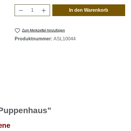
Produkt Anzahl: Gib den gewünschten 
In den Warenkorb
Zum Merkzettel hinzufügen
Produktnummer:
ASL10044
e Puppenhaus"
ene