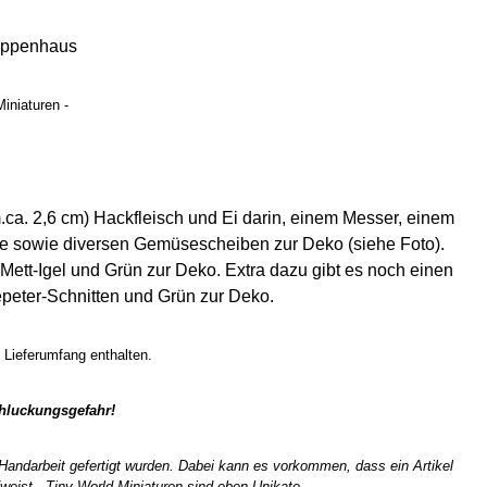
uppenhaus
iniaturen -
.ca. 2,6 cm) Hackfleisch und Ei darin, einem Messer, einem
te sowie diversen Gemüsescheiben zur Deko (siehe Foto).
Mett-Igel und Grün zur Deko. Extra dazu gibt es noch einen
kepeter-Schnitten und Grün zur Deko.
im Lieferumfang enthalten.
chluckungsgefahr!
n Handarbeit gefertigt wurden. Dabei kann es vorkommen, dass ein Artikel
weist. Tiny World Miniaturen sind eben Unikate.