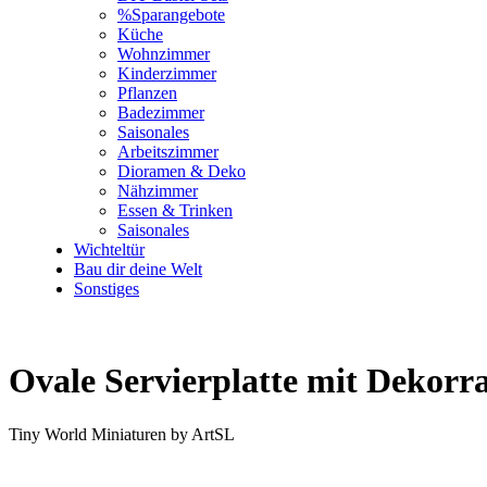
%Sparangebote
Küche
Wohnzimmer
Kinderzimmer
Pflanzen
Badezimmer
Saisonales
Arbeitszimmer
Dioramen & Deko
Nähzimmer
Essen & Trinken
Saisonales
Wichteltür
Bau dir deine Welt
Sonstiges
Ovale Servierplatte mit Dekor
Tiny World Miniaturen by ArtSL