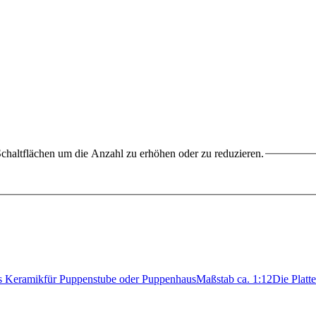
chaltflächen um die Anzahl zu erhöhen oder zu reduzieren.
aus Keramikfür Puppenstube oder PuppenhausMaßstab ca. 1:12Die Plat