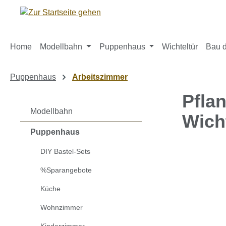
m Hauptinhalt springen
Zur Suche springen
Zur Hauptnavigation springen
Home
Modellbahn
Puppenhaus
Wichteltür
Bau d
Puppenhaus
Arbeitszimmer
Pfla
Modellbahn
Wich
Puppenhaus
DIY Bastel-Sets
Bildergaleri
%Sparangebote
Küche
Wohnzimmer