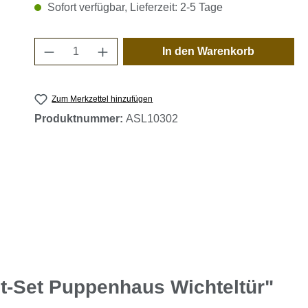
Sofort verfügbar, Lieferzeit: 2-5 Tage
Produkt Anzahl: Gib den gewünschten 
In den Warenkorb
Zum Merkzettel hinzufügen
Produktnummer:
ASL10302
t-Set Puppenhaus Wichteltür"