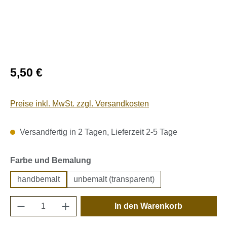
Regulärer Preis:
5,50 €
Preise inkl. MwSt. zzgl. Versandkosten
Versandfertig in 2 Tagen, Lieferzeit 2-5 Tage
auswählen
Farbe und Bemalung
handbemalt
unbemalt (transparent)
Produkt Anzahl: Gib den gewünschten Wert e
In den Warenkorb