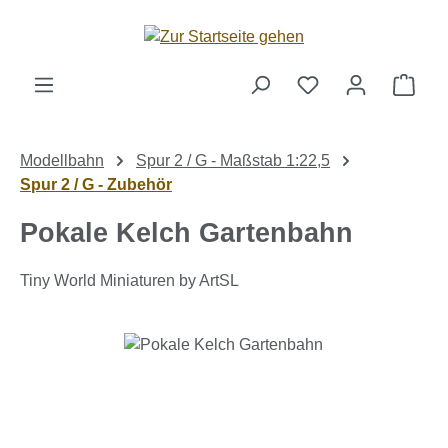
Zum Hauptinhalt springen
Ware
Modellbahn
Spur 2 / G - Maßstab 1:22,5
Spur 2 / G - Zubehör
Pokale Kelch Gartenbahn
Tiny World Miniaturen by ArtSL
Bildergalerie überspringen