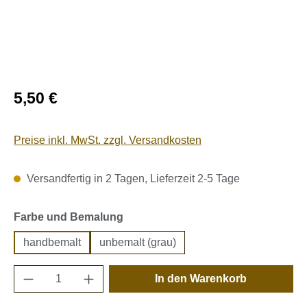
Regulärer Preis:
5,50 €
Preise inkl. MwSt. zzgl. Versandkosten
Versandfertig in 2 Tagen, Lieferzeit 2-5 Tage
auswählen
Farbe und Bemalung
handbemalt
unbemalt (grau)
Produkt Anzahl: Gib den gewünschten Wert e
In den Warenkorb