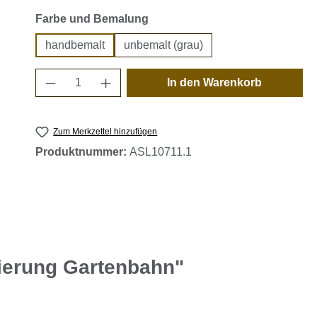
auswählen
Farbe und Bemalung
handbemalt
unbemalt (grau)
Produkt Anzahl: Gib den gewünschten 
In den Warenkorb
Zum Merkzettel hinzufügen
Produktnummer:
ASL10711.1
zierung Gartenbahn"