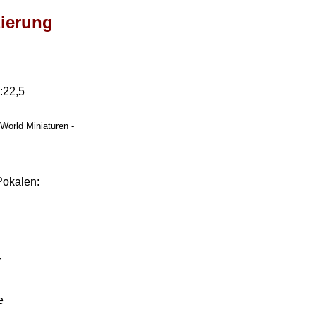
zierung
:22,5
World Miniaturen -
Pokalen:
r
e