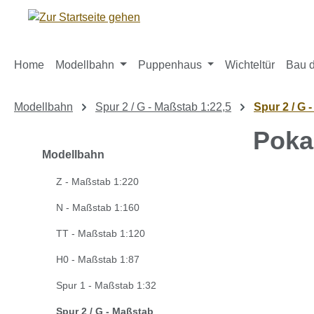
m Hauptinhalt springen
Zur Suche springen
Zur Hauptnavigation springen
Home
Modellbahn
Puppenhaus
Wichteltür
Bau d
Modellbahn
Spur 2 / G - Maßstab 1:22,5
Spur 2 / G 
Poka
Modellbahn
Z - Maßstab 1:220
Bildergaleri
N - Maßstab 1:160
TT - Maßstab 1:120
H0 - Maßstab 1:87
Spur 1 - Maßstab 1:32
Spur 2 / G - Maßstab