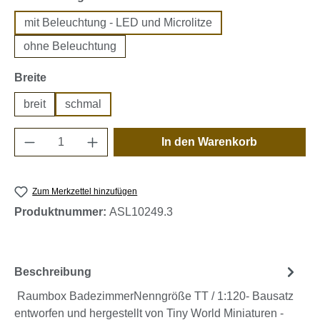
mit Beleuchtung - LED und Microlitze
ohne Beleuchtung
auswählen
Breite
breit
schmal
Produkt Anzahl: Gib den gewünschten Wert e
In den Warenkorb
Zum Merkzettel hinzufügen
Produktnummer:
ASL10249.3
Beschreibung
Raumbox BadezimmerNenngröße TT / 1:120- Bausatz
entworfen und hergestellt von Tiny World Miniaturen -