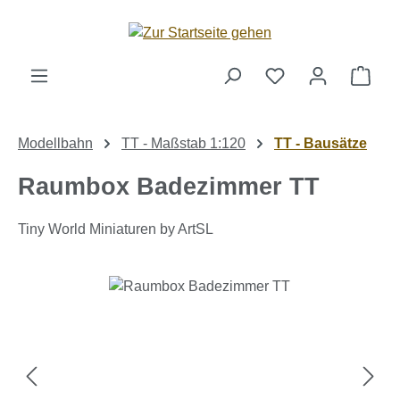
Zum Hauptinhalt springen
Ware
Modellbahn
TT - Maßstab 1:120
TT - Bausätze
Raumbox Badezimmer TT
Tiny World Miniaturen by ArtSL
Bildergalerie überspringen