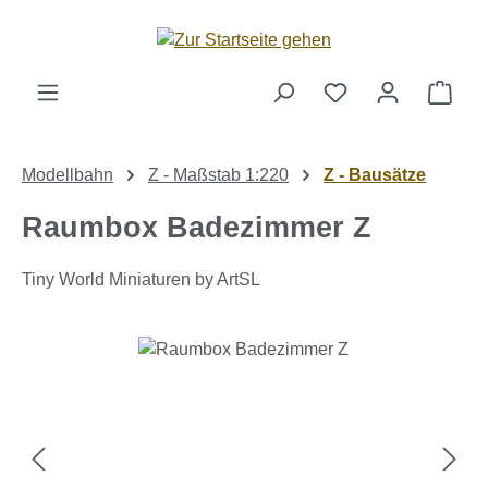
Zum Hauptinhalt springen
Ware
Modellbahn
Z - Maßstab 1:220
Z - Bausätze
Raumbox Badezimmer Z
Tiny World Miniaturen by ArtSL
Bildergalerie überspringen