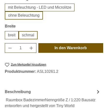
mit Beleuchtung - LED und Microlitze
ohne Beleuchtung
auswählen
Breite
breit
schmal
Produkt Anzahl: Gib den gewünschten Wert e
In den Warenkorb
Zum Merkzettel hinzufügen
Produktnummer:
ASL10261.2
Beschreibung
Raumbox BadezimmerNenngröße Z / 1:220 Bausatz
entworfen und hergestellt von Tiny World