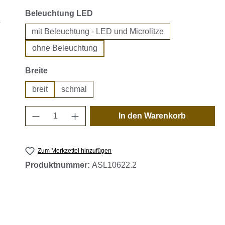
auswählen
Beleuchtung LED
mit Beleuchtung - LED und Microlitze
ohne Beleuchtung
auswählen
Breite
breit
schmal
Produkt Anzahl: Gib den gewünschten 
In den Warenkorb
Zum Merkzettel hinzufügen
Produktnummer:
ASL10622.2