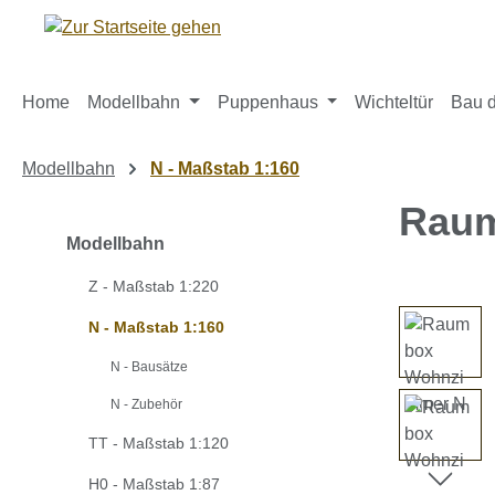
m Hauptinhalt springen
Zur Suche springen
Zur Hauptnavigation springen
Home
Modellbahn
Puppenhaus
Wichteltür
Bau d
Modellbahn
N - Maßstab 1:160
Raum
Modellbahn
Z - Maßstab 1:220
Bildergaleri
N - Maßstab 1:160
N - Bausätze
N - Zubehör
TT - Maßstab 1:120
H0 - Maßstab 1:87