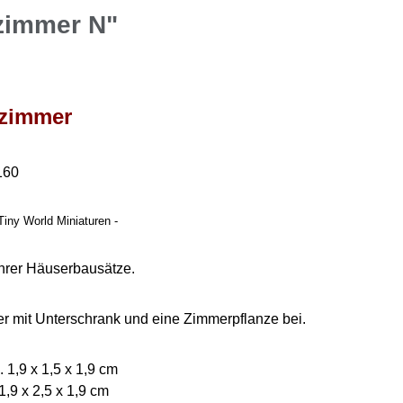
zimmer N"
zimmer
160
Tiny World Miniaturen -
hrer Häuserbausätze.
er mit Unterschrank und eine Zimmerpflanze bei.
 1,9 x 1,5 x 1,9 cm
1,9 x 2,5 x 1,9 cm