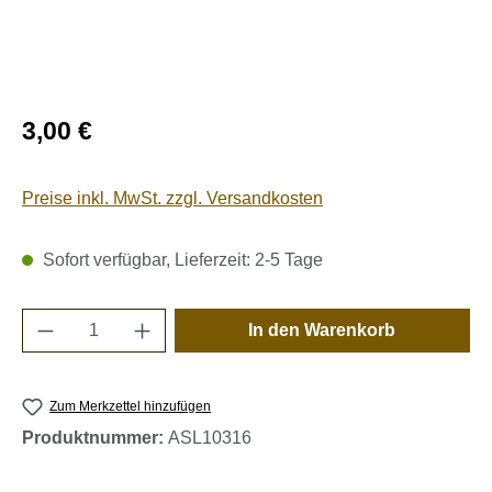
Regulärer Preis:
3,00 €
Preise inkl. MwSt. zzgl. Versandkosten
Sofort verfügbar, Lieferzeit: 2-5 Tage
Produkt Anzahl: Gib den gewünschten Wert e
In den Warenkorb
Zum Merkzettel hinzufügen
Produktnummer:
ASL10316