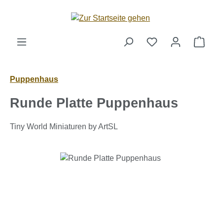
Zum Hauptinhalt springen
Ware
Puppenhaus
Runde Platte Puppenhaus
Tiny World Miniaturen by ArtSL
Bildergalerie überspringen