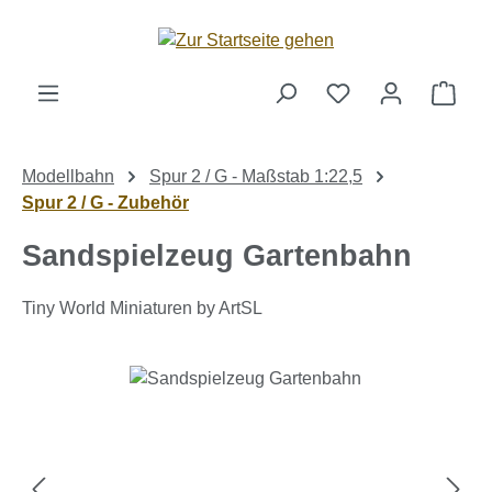
Zum Hauptinhalt springen
Ware
Modellbahn
Spur 2 / G - Maßstab 1:22,5
Spur 2 / G - Zubehör
Sandspielzeug Gartenbahn
Tiny World Miniaturen by ArtSL
Bildergalerie überspringen