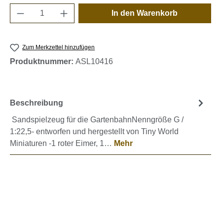
Produkt Anzahl: Gib den gewünschten Wert e
In den Warenkorb
Zum Merkzettel hinzufügen
Produktnummer:
ASL10416
Beschreibung
Sandspielzeug für die GartenbahnNenngröße G /
1:22,5- entworfen und hergestellt von Tiny World
Miniaturen -1 roter Eimer, 1…
Mehr