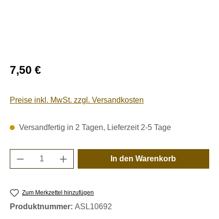
Regulärer Preis:
7,50 €
Preise inkl. MwSt. zzgl. Versandkosten
Versandfertig in 2 Tagen, Lieferzeit 2-5 Tage
Produkt Anzahl: Gib den gewünschten Wert e
In den Warenkorb
Zum Merkzettel hinzufügen
Produktnummer:
ASL10692