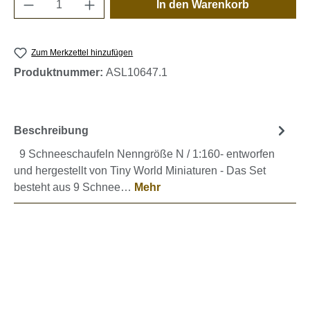
Produkt Anzahl: Gib den gewünschten Wert e
In den Warenkorb
Zum Merkzettel hinzufügen
Produktnummer:
ASL10647.1
Beschreibung
9 Schneeschaufeln Nenngröße N / 1:160- entworfen
und hergestellt von Tiny World Miniaturen - Das Set
besteht aus 9 Schnee…
Mehr