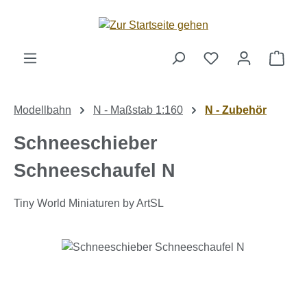
Zum Hauptinhalt springen
Ware
Modellbahn
N - Maßstab 1:160
N - Zubehör
Schneeschieber
Schneeschaufel N
Tiny World Miniaturen by ArtSL
Bildergalerie überspringen