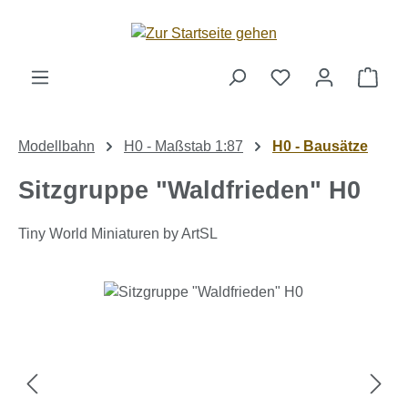
Zum Hauptinhalt springen
Ware
Modellbahn
H0 - Maßstab 1:87
H0 - Bausätze
Sitzgruppe "Waldfrieden" H0
Tiny World Miniaturen by ArtSL
Bildergalerie überspringen