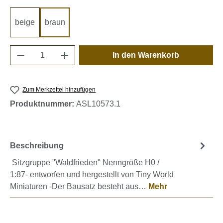
beige
braun
Produkt Anzahl: Gib den gewünschten Wert e
In den Warenkorb
Zum Merkzettel hinzufügen
Produktnummer:
ASL10573.1
Beschreibung
Sitzgruppe "Waldfrieden" Nenngröße H0 /
1:87- entworfen und hergestellt von Tiny World
Miniaturen -Der Bausatz besteht aus…
Mehr