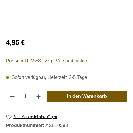
Regulärer Preis:
4,95 €
Preise inkl. MwSt. zzgl. Versandkosten
Sofort verfügbar, Lieferzeit: 2-5 Tage
Produkt Anzahl: Gib den gewünschten Wert e
In den Warenkorb
Zum Merkzettel hinzufügen
Produktnummer:
ASL10598