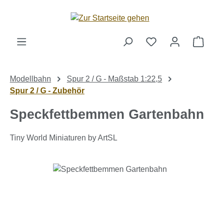
Zum Hauptinhalt springen
Ware
Modellbahn
Spur 2 / G - Maßstab 1:22,5
Spur 2 / G - Zubehör
Speckfettbemmen Gartenbahn
Tiny World Miniaturen by ArtSL
Bildergalerie überspringen