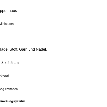
uppenhaus
Miniaturen -
lage, Stoff, Garn und Nadel.
 3 x 2,5 cm
ckbar!
ang enthalten.
chluckungsgefahr!