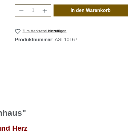
Produkt Anzahl: Gib den gewünschten 
In den Warenkorb
Zum Merkzettel hinzufügen
Produktnummer:
ASL10167
enhaus"
und Herz