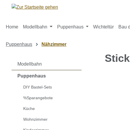
m Hauptinhalt springen
Zur Suche springen
Zur Hauptnavigation springen
Home
Modellbahn
Puppenhaus
Wichteltür
Bau d
Puppenhaus
Nähzimmer
Stic
Modellbahn
Puppenhaus
Bildergaleri
DIY Bastel-Sets
%Sparangebote
Küche
Wohnzimmer