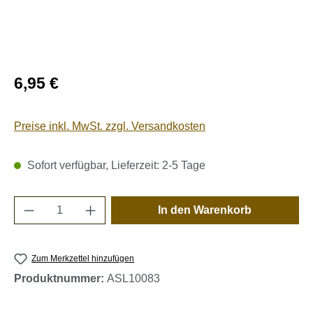
Regulärer Preis:
6,95 €
Preise inkl. MwSt. zzgl. Versandkosten
Sofort verfügbar, Lieferzeit: 2-5 Tage
Produkt Anzahl: Gib den gewünschten Wert e
In den Warenkorb
Zum Merkzettel hinzufügen
Produktnummer:
ASL10083