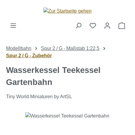
Zum Hauptinhalt springen
Ware
Modellbahn
Spur 2 / G - Maßstab 1:22,5
Spur 2 / G - Zubehör
Wasserkessel Teekessel
Gartenbahn
Tiny World Miniaturen by ArtSL
Bildergalerie überspringen