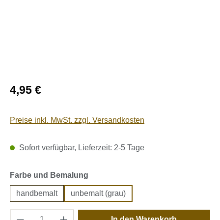
Regulärer Preis:
4,95 €
Preise inkl. MwSt. zzgl. Versandkosten
Sofort verfügbar, Lieferzeit: 2-5 Tage
auswählen
Farbe und Bemalung
handbemalt
unbemalt (grau)
Produkt Anzahl: Gib den gewünschten Wert e
In den Warenkorb