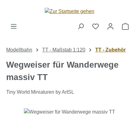
Zum Hauptinhalt springen
Ware
Modellbahn
TT - Maßstab 1:120
TT - Zubehör
Wegweiser für Wanderwege
massiv TT
Tiny World Miniaturen by ArtSL
Bildergalerie überspringen