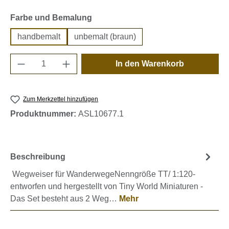
auswählen
Farbe und Bemalung
handbemalt
unbemalt (braun)
Produkt Anzahl: Gib den gewünschten Wert e
In den Warenkorb
Zum Merkzettel hinzufügen
Produktnummer:
ASL10677.1
Beschreibung
Wegweiser für WanderwegeNenngröße TT/ 1:120-
entworfen und hergestellt von Tiny World Miniaturen -
Das Set besteht aus 2 Weg…
Mehr