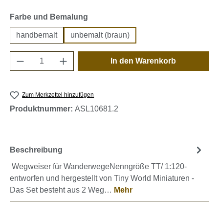
auswählen
Farbe und Bemalung
handbemalt
unbemalt (braun)
Produkt Anzahl: Gib den gewünschten Wert e
In den Warenkorb
Zum Merkzettel hinzufügen
Produktnummer:
ASL10681.2
Beschreibung
Wegweiser für WanderwegeNenngröße TT/ 1:120-
entworfen und hergestellt von Tiny World Miniaturen -
Das Set besteht aus 2 Weg…
Mehr