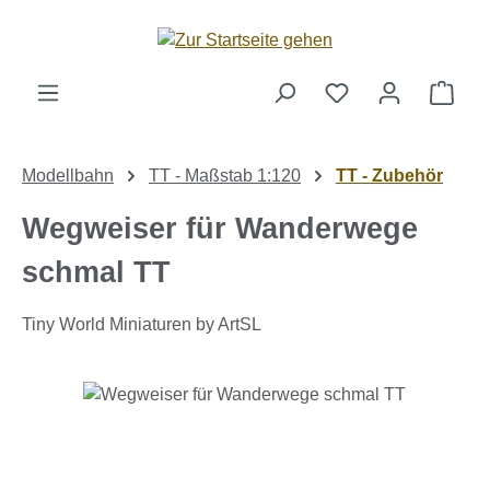
Zum Hauptinhalt springen
Ware
Modellbahn
TT - Maßstab 1:120
TT - Zubehör
Wegweiser für Wanderwege
schmal TT
Tiny World Miniaturen by ArtSL
Bildergalerie überspringen