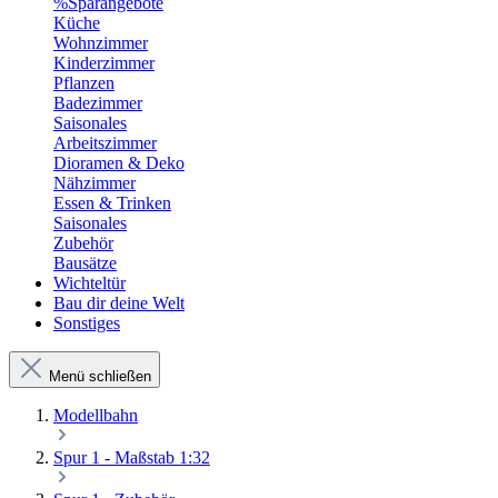
%Sparangebote
Küche
Wohnzimmer
Kinderzimmer
Pflanzen
Badezimmer
Saisonales
Arbeitszimmer
Dioramen & Deko
Nähzimmer
Essen & Trinken
Saisonales
Zubehör
Bausätze
Wichteltür
Bau dir deine Welt
Sonstiges
Menü schließen
Modellbahn
Spur 1 - Maßstab 1:32