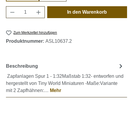
Produkt Anzahl: Gib den gewünschten Wert e
In den Warenkorb
Zum Merkzettel hinzufügen
Produktnummer:
ASL10637.2
Beschreibung
Zapfanlagen Spur 1 - 1:32Maßstab 1:32- entworfen und
hergestellt von Tiny World Miniaturen -Maße:Variante
mit 2 Zapfhähnen:…
Mehr