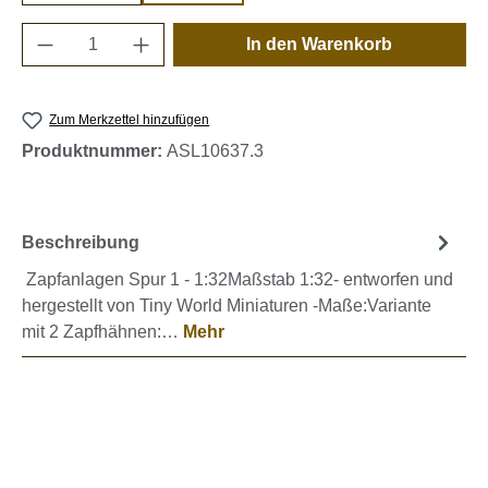
Produkt Anzahl: Gib den gewünschten Wert e
In den Warenkorb
Zum Merkzettel hinzufügen
Produktnummer:
ASL10637.3
Beschreibung
Zapfanlagen Spur 1 - 1:32Maßstab 1:32- entworfen und
hergestellt von Tiny World Miniaturen -Maße:Variante
mit 2 Zapfhähnen:…
Mehr